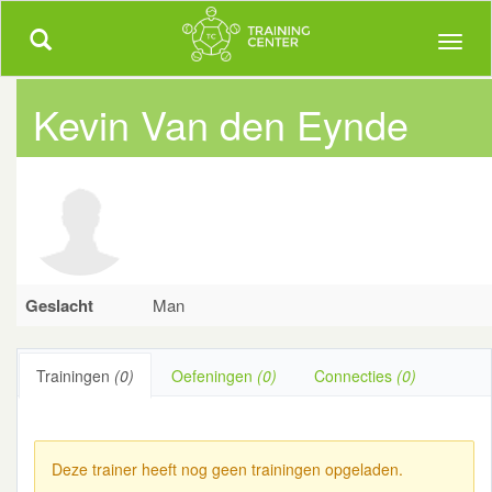
Trainingcenter.be
Meer dan 5000 uitgewerkte trainingen!
Toggle
Toggl
navigation
naviga
Kevin Van den Eynde
Geslacht
Man
Trainingen
(0)
Oefeningen
(0)
Connecties
(0)
Deze trainer heeft nog geen trainingen opgeladen.