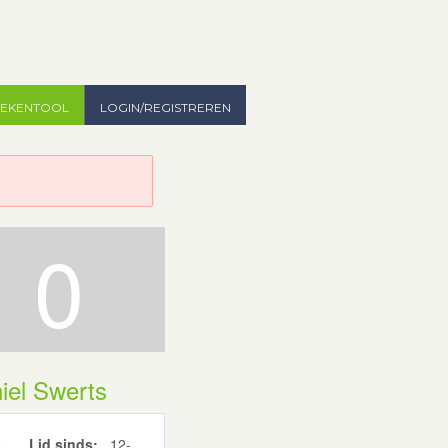
TEKENTOOL
LOGIN/REGISTREREN
0
iel Swerts
Lid sinds:
12-