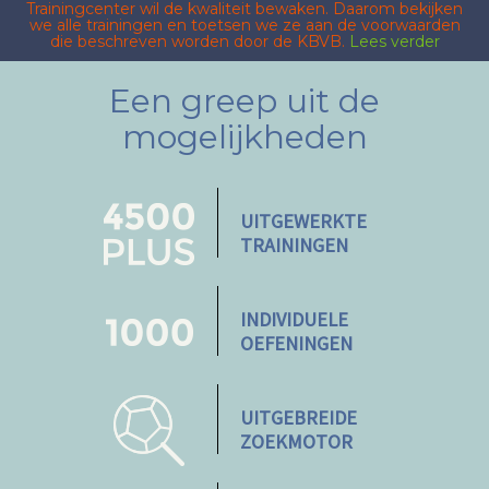
Trainingcenter wil de kwaliteit bewaken. Daarom bekijken
we alle trainingen en toetsen we ze aan de voorwaarden
die beschreven worden door de KBVB.
Lees verder
Een greep uit de
mogelijkheden
UITGEWERKTE
TRAININGEN
INDIVIDUELE
OEFENINGEN
UITGEBREIDE
ZOEKMOTOR