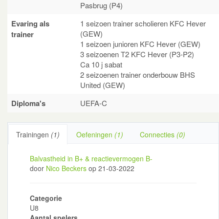
Pasbrug (P4)
Evaring als
1 seizoen trainer scholieren KFC Hever
(GEW)
trainer
1 seizoen junioren KFC Hever (GEW)
3 seizoenen T2 KFC Hever (P3-P2)
Ca 10 j sabat
2 seizoenen trainer onderbouw BHS
United (GEW)
Diploma's
UEFA-C
Trainingen
(1)
Oefeningen
(1)
Connecties
(0)
Balvastheid in B+ & reactievermogen B-
door
Nico Beckers
op 21-03-2022
Categorie
U8
Aantal spelers