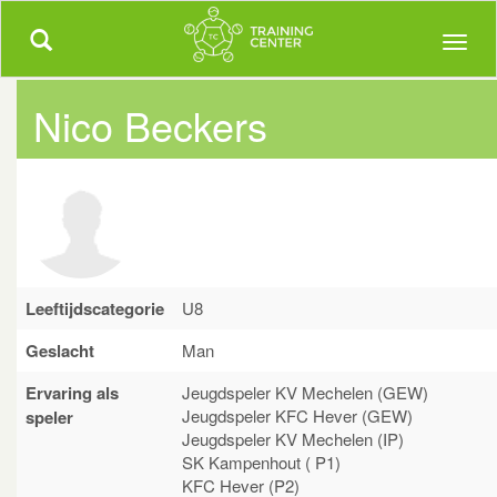
Trainingcenter.be
Meer dan 5000 uitgewerkte trainingen!
Toggle
Toggl
navigation
naviga
Nico Beckers
Leeftijdscategorie
U8
Geslacht
Man
Ervaring als
Jeugdspeler KV Mechelen (GEW)
Jeugdspeler KFC Hever (GEW)
speler
Jeugdspeler KV Mechelen (IP)
SK Kampenhout ( P1)
KFC Hever (P2)