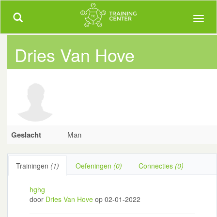
Trainingcenter.be
Meer dan 5000 uitgewerkte trainingen!
Toggle
Toggl
navigation
naviga
Dries Van Hove
Geslacht
Man
Trainingen
(1)
Oefeningen
(0)
Connecties
(0)
hghg
door
Dries Van Hove
op 02-01-2022